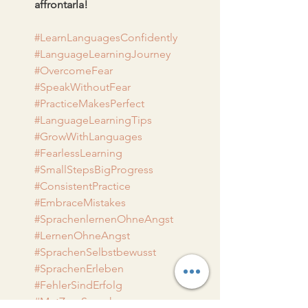
affrontarla!
#LearnLanguagesConfidently
#LanguageLearningJourney
#OvercomeFear
#SpeakWithoutFear
#PracticeMakesPerfect
#LanguageLearningTips
#GrowWithLanguages
#FearlessLearning
#SmallStepsBigProgress
#ConsistentPractice
#EmbraceMistakes
#SprachenlernenOhneAngst
#LernenOhneAngst
#SprachenSelbstbewusst
#SprachenErleben
#FehlerSindErfolg
#MutZumSprechen