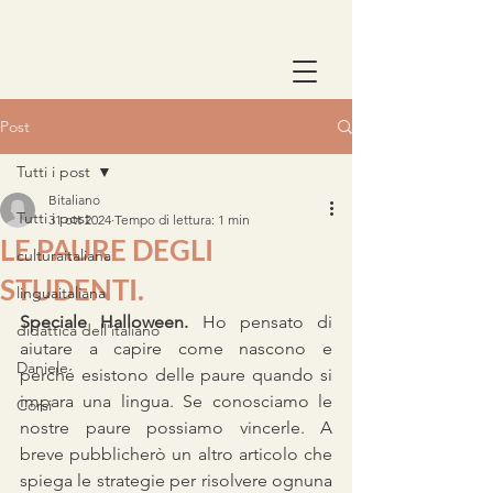
Post
Tutti i post
Bitaliano
Tutti i post
31 ott 2024
Tempo di lettura: 1 min
LE PAURE DEGLI
culturaitaliana
STUDENTI.
linguaitaliana
Speciale Halloween.
 Ho pensato di 
didattica dell'italiano
aiutare a capire come nascono e 
Daniele
perché esistono delle paure quando si 
impara una lingua. Se conosciamo le 
Corsi
nostre paure possiamo vincerle. A 
breve pubblicherò un altro articolo che 
spiega le strategie per risolvere ognuna 