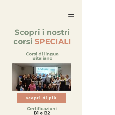
Scopri i nostri
corsi
SPECIALI
Corsi di lingua
Bitaliano
scopri di più
Certificazioni
B1 e B2