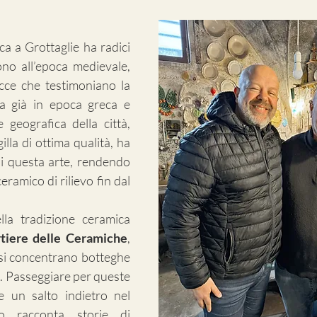
ca a Grottaglie ha radici 
no all’epoca medievale, 
cce che testimoniano la 
lla già in epoca greca e 
geografica della città, 
lla di ottima qualità, ha 
di questa arte, rendendo 
ramico di rilievo fin dal 
lla tradizione ceramica 
tiere delle Ceramiche
, 
si concentrano botteghe 
i. Passeggiare per queste 
 un salto indietro nel 
 racconta storie di 