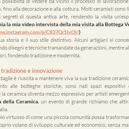
 possibilità di vedere da vicino il processo di lavorazione de
 fino alla decorazione e alla cottura. Molti ceramisti sono liet
 i segreti di questa antica arte, rendendo la visita un’es
mia la mia video intervista della mia visita alla Bottega Ve
ww.instagram.com/p/C837Qj1IvQI/
)
a storia e il suo stile distintivo. Alcuni artigiani si conc
ando disegni e tecniche tramandate da generazioni, mentre al
ori, fondendo tradizione e modernità.
a tradizione e innovazione
ttaglie è riuscita a mantenere viva la sua tradizione cerami
nto alle botteghe storiche, sono nati spazi espositivi e
a ceramica diventa mezzo espressivo per artisti emergenti.
 della Ceramica
, un evento di grande richiamo che attir
alia.
io virtuoso di come una piccola comunità possa trasformar
roprio volano di sviluppo culturale ed economico, senza mai 