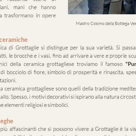
giani, mani che hanno 
 la trasformano in opere 
Mastro Cosimo della Bottega Vest
e ceramiche
a di Grottaglie si distingue per la sua varietà. Si passa
atti, le brocche e i vasi, fino ad arrivare a vere e proprie scu
onici della ceramica grottagliese troviamo il famoso 
"Pu
 bocciolo di fiore, simbolo di prosperità e rinascita, spess
tazioni.
la ceramica grottagliese sono quelli della tradizione mediter
giallo. Spesso, i motivi decorativi si ispirano alla natura circosta
e elementi religiosi e simbolici.
tteghe
iù affascinanti che si possono vivere a Grottaglie è la visi