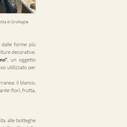
ita di Grottaglie
 dalle forme più 
lture decorative. 
mo"
, un oggetto 
o utilizzato per 
ranea: il bianco, 
nte: fiori, frutta, 
ta alle botteghe 