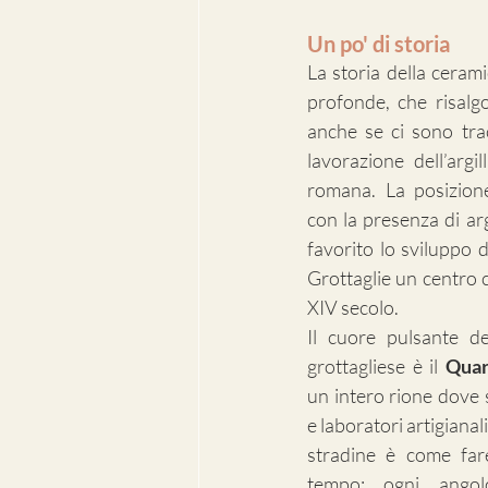
Un po' di storia
La storia della cerami
profonde, che risalgo
anche se ci sono tra
lavorazione dell’argi
romana. La posizione 
con la presenza di argi
favorito lo sviluppo 
Grottaglie un centro ce
XIV secolo.
Il cuore pulsante de
grottagliese è il 
Quar
un intero rione dove 
e laboratori artigianal
stradine è come fare
tempo: ogni angolo