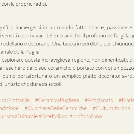
e con le proprie radici.
ignifica immergersi in un mondo fatto di arte, passione e 
i sensi: i colori vivaci delle ceramiche, il profumo dell’argilla a
modellano e decorano. Una tappa imperdibile per chiunque vo
ianale della Puglia.
a esplorare questa meravigliosa regione, non dimenticate di 
 affascinare dalle sue ceramiche e portate con voi un pezzo 
n pumo portafortuna o un semplice piatto decorato: avret
 di un’arte che dura da secoli.
caGrottaglie
#CeramicaPugliese
#Artigianato
#MadeI
adizione
#QuartiereDelleCeramiche
#CulturaItaliana
urismoCulturale
#ArteItaliana
#profbitaliano