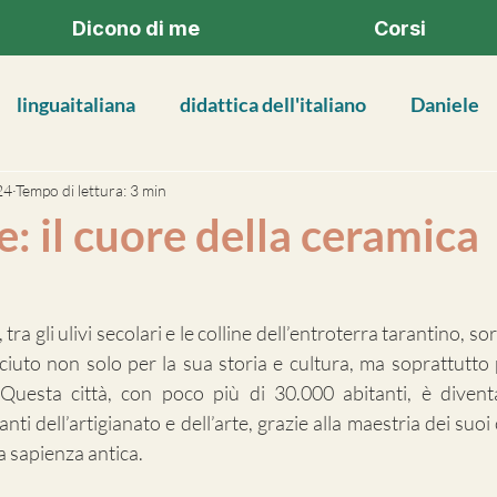
Dicono di me
Corsi
linguaitaliana
didattica dell'italiano
Daniele
24
Tempo di lettura: 3 min
e: il cuore della ceramica
tra gli ulivi secolari e le colline dell’entroterra tarantino, so
ciuto non solo per la sua storia e cultura, ma soprattutto p
 Questa città, con poco più di 30.000 abitanti, è divent
nti dell’artigianato e dell’arte, grazie alla maestria dei suoi 
 sapienza antica.