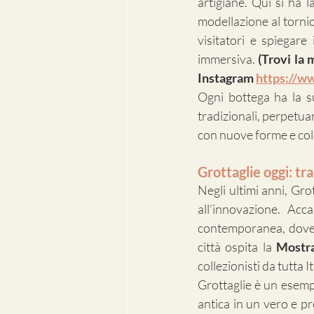
artigiane. Qui si ha la
modellazione al tornio,
visitatori e spiegare
immersiva. 
(Trovi la 
Instagram
https://w
Ogni bottega ha la su
tradizionali, perpetu
con nuove forme e col
Grottaglie oggi: tr
Negli ultimi anni, Gro
all’innovazione. Acca
contemporanea, dove l
città ospita la 
Mostra
collezionisti da tutta It
Grottaglie è un esemp
antica in un vero e p