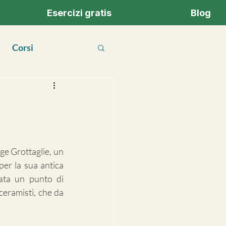
Esercizi gratis
Blog
Corsi
rge Grottaglie, un 
er la sua antica 
ata un punto di 
ceramisti, che da 