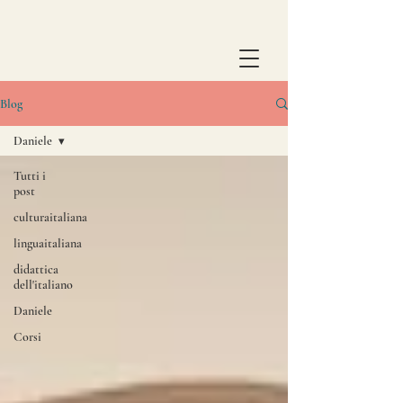
Blog
Daniele
Tutti i
post
culturaitaliana
linguaitaliana
didattica
dell'italiano
Daniele
Corsi