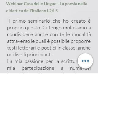
Webinar Casa delle Lingue - La poesia nella
didattica dell'Italiano L2/LS
Il primo seminario che ho creato è
proprio questo. Ci tengo moltissimo a
condividere anche con te le modalità
attraverso le quali è possibile proporre
testi letterari e poetici in classe, anche
nei livelli principianti.
La mia passione per la scrittura e la
mia partecipazione a numerosi
incontri di scrittura creativa mi hanno
ispirato moltissimo e quando ho
iniziato a fare l'insegnante una delle
prime questioni che ho affrontato è
stata: "come posso utilizzare le poesie
con i principianti."? Dopo questo
seminario conoscerai molte poesie da
utilizzare e inizierai anche tu a
proporre più poesia in classe. Puoi
visionare una versione ridotta del