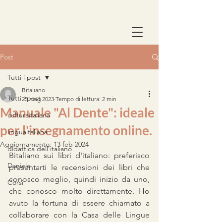
Post
Tutti i post
Bitaliano
Tutti i post
25 mag 2023
Tempo di lettura: 2 min
Manuale "Al Dente": ideale
culturaitaliana
per l'insegnamento online.
linguaitaliana
Aggiornamento:
13 feb 2024
didattica dell'italiano
Bitaliano sui libri d'italiano: preferisco 
Daniele
presentarti le recensioni dei libri che 
conosco meglio, quindi inizio da uno, 
Corsi
che conosco molto direttamente. Ho 
avuto la fortuna di essere chiamato a 
collaborare con la Casa delle Lingue 