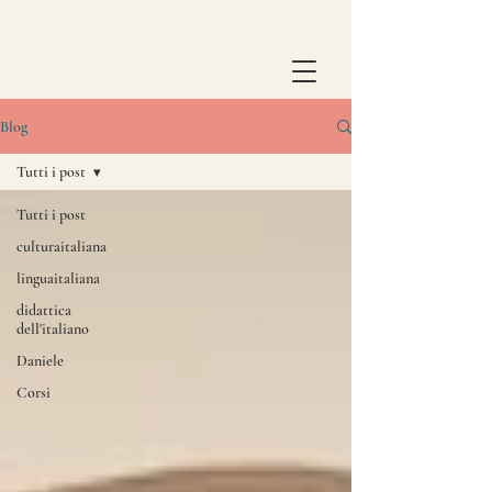
Blog
Tutti i post
Tutti i post
culturaitaliana
linguaitaliana
didattica
dell'italiano
Daniele
Corsi