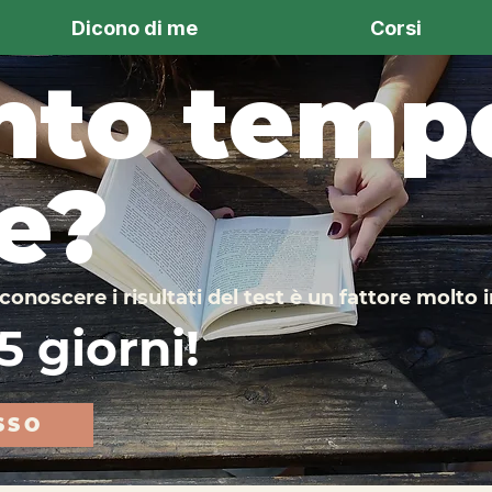
Dicono di me
Corsi
to tempo
e?
conoscere i risultati del test è un fattore molto
 giorni!
SSO