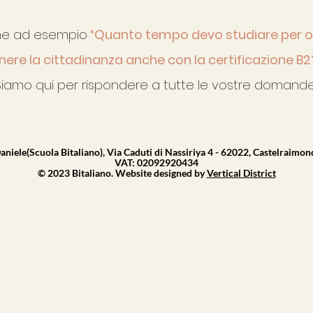
me ad esempio
“Quanto tempo devo studiare per ott
nere la cittadinanza anche con la certificazione B2
Siamo qui per rispondere a tutte le vostre domande
aniele(Scuola Bitaliano), Via Caduti di Nassiriya 4 - 62022, Castelraimo
VAT: 02092920434
© 2023 Bitaliano. Website designed by
Vertical District