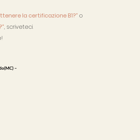
enere la certificazione B1?”
o
?”
, scriveteci.
!
ndo(MC) –