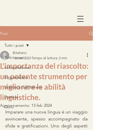
Post
Tutti i post
Bitaliano
Tutti i post
14 nov 2023
Tempo di lettura: 2 min
L'importanza del riascolto:
culturaitaliana
un potente strumento per
linguaitaliana
migliorare le abilità
didattica dell'italiano
linguistiche.
Daniele
Aggiornamento:
13 feb 2024
Corsi
Imparare una nuova lingua è un viaggio 
avvincente, spesso accompagnato da 
sfide e gratificazioni. Uno degli aspetti 