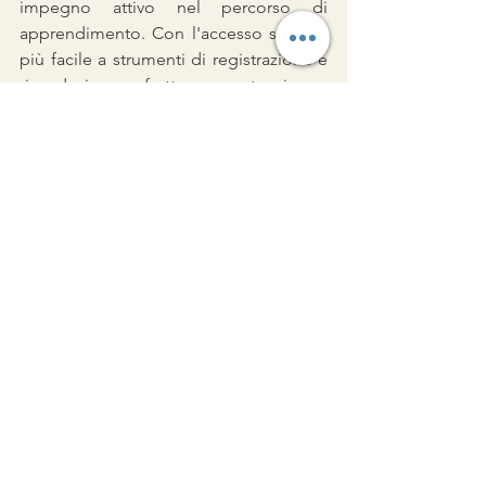
impegno attivo nel percorso di 
apprendimento. Con l'accesso sempre 
più facile a strumenti di registrazione e 
riproduzione, sfruttare questa risorsa 
può fare la differenza tra una 
competenza linguistica decente e una 
fluente. Quindi, registrati, riascolta e 
osserva come il tuo viaggio linguistico 
si arricchisce di progressi significativi. 
Buono studio!
#didatticdellelingue
#linguestraniere
#italianoL2
#italianoLs
#impararelinglese
#imparareiltedesco
#imparareilfrancese
#impararelospagnolo
#nualangapp
didattica dell'italiano